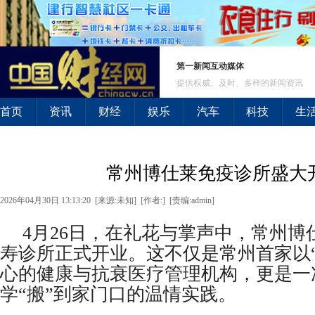
第一新闻互动媒体
提供权威、及时、多样的新闻资讯
首页
资讯
财经
娱乐
汽车
科技
生
常州博仕莱免疫诊所盛大
2026年04月30日 13:13:20 [来源:未知] [作者:] [责编:admin]
4月26日，在礼花与掌声中，常州博
寿诊所正式开业。这不仅是常州首家以“
心的健康与抗衰医疗管理机构，更是一
学“搬”到家门口的温情实践。