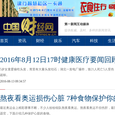
第一新闻互动媒体
提供权威、及时、多样的新闻资讯
首页
资讯
财经
娱乐
汽车
科技
生
2016年8月12日17时健康医疗要闻回
5岁女童爱偷吃头发，胃里有大量头发结石；湖北一发电厂爆炸，致21人死亡5人受
超标。
2016-08-13 09:34:57
熬夜看奥运损伤心脏 7种食物保护你
最近奥运会上精彩赛事不断，不少人纷纷组队熬夜看奥运。熬夜看奥运不但伤肝，最
器官，下面介绍几种保护心脏的食物。