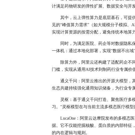
计满足药物研发的弹性扩展、数据安全与开
其中，云上弹性算力是底层基石，可提
见的“峰值算力需求”（如大规模分子模拟、
实现计算资源的按需分配，避免传统本地算力
同时，为满足医院、药企等对数据隐私保护
一体机：通过本地化部署，实现“数据不出域
除算力外，阿里云还构建了适配药企不同
门槛，实现从通用AI技术到制药行业专属价
通义千问：阿里云推出的开源大模型，
生态共建持续强化通用知识储备，为行业专
灵枢：基于通义千问打造、聚焦医疗多
习。“灵枢模型在与当前主流多模态医疗模型
LucaOne：阿里云达摩院发布的多模态
据。它不仅能挖掘核酸、蛋白质的内部特征
的内在逻辑与规则。