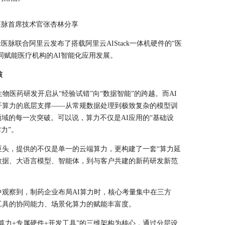
医脉首席技术官张杏林分享
医脉联合阿里云发布了搭载阿里云AIStack一体机硬件的“医
共同赋能医疗机构的AI智能化应用发展。
核
物医药研发开启从“经验试错”向“数据智能”的跨越。而AI
开算力的底层支撑——从常规数据处理到极致复杂的模型训
领域的每一次突破。可以说，算力不仅是AI应用的“基础设
力”。
巨头，提供的不仅是单一的云端算力，更构建了一套“算力延
数据、大语言模型、智能体，到与客户共建的新药研发新范
观察到，制药企业布局AI算力时，核心考量集中在三方
工具的协同能力、场景化算力的赋能丰富度。
算力+专属硬件+开发工具”的三维架构为核心，通过分层设