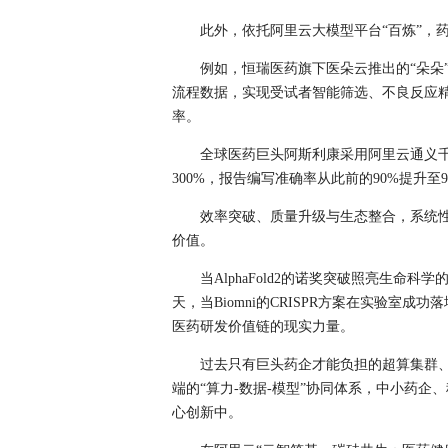
此外，依托阿里云大模型平台“百炼”，
例如，恒瑞医药旗下医朵云推出的“朵朵
流程数据，实现受试者智能筛选、不良反应
率。
全球医药巨头阿斯利康采用阿里云通义
300%，报告编写准确率从此前的90%提升至9
效率突破、质量升级与生态整合，系统性
价值。
当AlphaFold2的诺奖突破照亮生
天，当Biomni的CRISPR方案在实验室
医药研发价值链的现实力量。
过去只有巨头药企才能负担的超算集群
端的“算力-数据-模型”协同体系，中小药
心创新中。