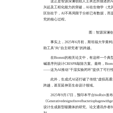
这正是智源深澜创始人王承志所描述的AI
兴起及工程化能力的突破，AI在生物学（尤其
区别在于，AI不再局限于分析已有数据，而
究的核心过程。
图：智源深澜
事实上，2025年6月初，斯坦福大学黄柯
助工具”向“自主研究者”的跨越。
在Biomni的相关论文中，有这样一个典
碱基序列设计CRISPR敲除方案。最终，Bi
——这为AI推动“干湿实验闭环”提供了可行
此外，生成式AI还打破了传统“虚拟高通
跨越，甚至延伸至生命设计领域。
2025年9月17日，预印本平台bioRxiv发
《Generativedesignofnovelbacterioph
设计生成新型噬菌体的研究。论文通讯作者Bri