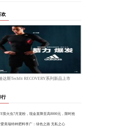
喜欢
迪达斯Techfit RECOVERY系列新品上市
排行
E萤火虫7月宠粉，现金直降至高8000元，限时抢
宁爱美瑞特种肥料李广：绿色之路 无私之心