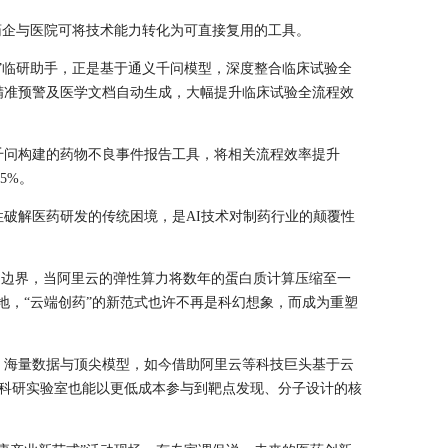
药企与医院可将技术能力转化为可直接复用的工具。
”临研助手，正是基于通义千问模型，深度整合临床试验全
精准预警及医学文档自动生成，大幅提升临床试验全流程效
千问构建的药物不良事件报告工具，将相关流程效率提升
5%。
破解医药研发的传统困境，是AI技术对制药行业的颠覆性
命科学的边界，当阿里云的弹性算力将数年的蛋白质计算压缩至一
成功落地，“云端创药”的新范式也许不再是科幻想象，而成为重塑
、海量数据与顶尖模型，如今借助阿里云等科技巨头基于云
企、科研实验室也能以更低成本参与到靶点发现、分子设计的核