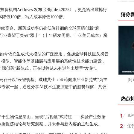
的投资机构ArkInvest发布《BigIdeas2025》，更是给出震撼行
猜你
降低100倍、写入成本降低1000倍。
持续高企、新药成功率仍处低位徘徊的全球医药创新“窘
为行业寄望于突破“双十”（十年研发周期、十亿美元成本）魔
同，如今依托生成式大模型的广泛应用，叠加全球科技巨头携云
、模型、智能体等基础层与应用层的系统性技术能力建设，
’端创药”新范式，正在以往从未有过的土壤里“发芽”。
阿里云召开以“云智筑基、碳硅共生：医药健康产业新范式”为主
阿
床专家一起，通过分享AI技术生态演进中的趋势洞察，共议
热点
几何
中于生物信息层面，呈现“后视镜”式特征——实验产生数据
数据提炼结论与研究洞察，并未参与新内容的主动生成。
辽