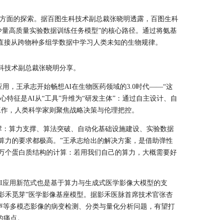
此方面的探索。据百图生科技术副总裁张晓明透露，百图生科
少量高质量实验数据训练任务模型”的核心路径。通过将氨基
模型直接从跨物种多组学数据中学习人类未知的生物规律。
科技术副总裁张晓明分享。
用，王承志开始畅想AI在生物医药领域的3.0时代——“这
心特征是AI从“工具”升维为“研发主体”：通过自主设计、自
工作，人类科学家则聚焦战略决策与伦理把控。
撑：算力支撑、算法突破、自动化基础设施建设、实验数据
算力的要求都极高。”王承志给出的解决方案，是借助弹性
几万个蛋白质结构的计算：若用我们自己的算力，大概需要好
I应用新范式也是基于算力与生成式医学影像大模型的支
影禾觅芽”医学影像基座模型。据影禾医脉首席技术官张杏
超声等多模态影像的病变检测、分类与量化分析问题，有望打
”的痛点。