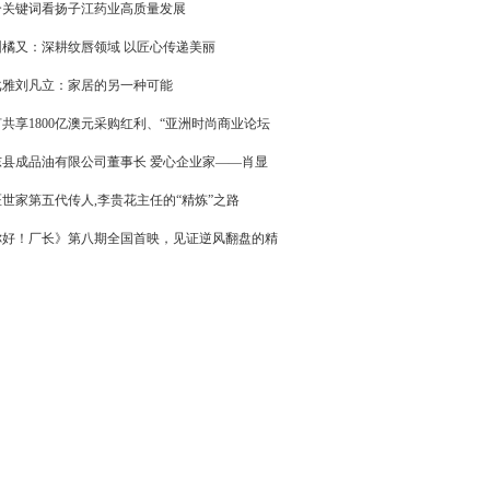
个关键词看扬子江药业高质量发展
圳橘又：深耕纹唇领域 以匠心传递美丽
戈雅刘凡立：家居的另一种可能
共享1800亿澳元采购红利、“亚洲时尚商业论坛
东县成品油有限公司董事长 爱心企业家——肖显
世家第五代传人,李贵花主任的“精炼”之路
你好！厂长》第八期全国首映，见证逆风翻盘的精