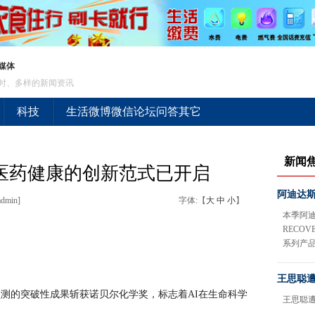
媒体
时、多样的新闻资讯
科技
生活
微博
微信
论坛
问答
其它
新闻
+医药健康的创新范式已开启
阿迪达斯T
dmin]
字体:【
大
中
小
】
本季阿迪
RECOV
系列产
王思聪遭
质结构预测的突破性成果斩获诺贝尔化学奖，标志着AI在生命科学
王思聪遭