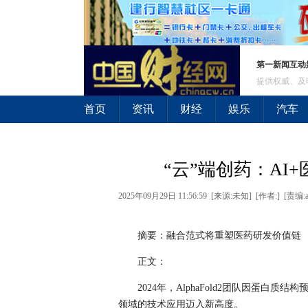
第一新闻互动
提供权威、及
首页
资讯
财经
娱乐
汽车
“云”端创药：AI
2025年09月29日 11:56:59 [来源:未知] [作者:] [责编:a
摘要：融合范式将重塑医药研发价值链
正文：
2024年，AlphaFold2团队因蛋白
领域的技术应用迈入新高度。