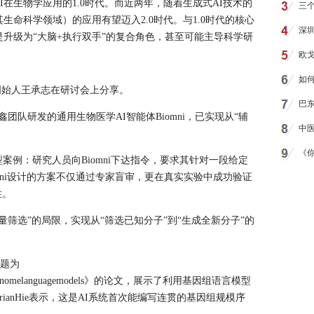
在生物学应用的1.0时代。而近两年，随着生成式AI技术的
三
生命科学领域）的应用有望迈入2.0时代。与1.0时代的核心
深
是升级为“大脑+执行双手”的复合角色，甚至可能主导科学研
欧
如何
创始人王承志在研讨会上分享。
巴
鑫团队研发的通用生物医学AI智能体Biomni，已实现从“辅
中医
《
型案例：研究人员向Biomni下达指令，要求其针对一段给定
omni设计的方案不仅通过专家盲审，更在真实实验中成功验证
性。
量筛选”的局限，实现从“筛选已知分子”到“生成全新分子”的
布题为
ageswithgenomelanguagemodels》的论文，展示了利用基因组语言模型
anHie表示，这是AI系统首次能编写连贯的基因组规模序