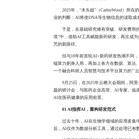
2025年，“木头姐”（CathieWood）所在
业的判断：AI将使DNA等生物信息的读取成本
于是，在基础研究难有突破、研发费用
境”中，借助AI工具赋能新药研发，再次成
咒的新路径。
但与10年前首轮AI+新药研发热潮不
端算力躬身入局，再加上各方在数据、算法
一个融合科研人员智慧与技术平台算力的“‘云
9月25日，在2025年云栖大会期间，
题的研讨会，与医药企业高管、AI专家、临
AI在医药健康的应用前景。
01 AI指挥AI，重构研发范式
过去十年，AI在生物学领域的应用多集
后，AI仅作为数据分析工具，通过处理已有