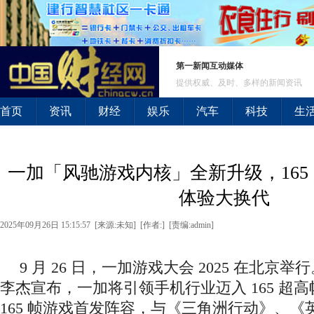
第一新闻互动媒体
提供权威、及时、多样的新闻资讯
首页
资讯
财经
娱乐
汽车
科技
生
一加「风驰游戏内核」全新升级，165
体验大换代
2025年09月26日 15:15:57 [来源:未知] [作者:] [责编:admin]
9 月 26 日，一加游戏大会 2025 在北京
李杰宣布，一加将引领手机行业迈入 165 超
165 帧游戏首发阵容，与《三角洲行动》、