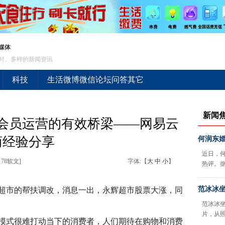
媒体
时、多样的新闻资讯
科技
生活
微博
微信
论坛
问答
其它
新闻
会员运营的有效桥梁——网易云
商经验分享
何润东婚
近日，何
178软文]
字体:【
大
中
小
】
热评。
范冰冰坐
超市的帮扶调改，消息一出，永辉超市股票大涨，同
范冰冰
片，从
模式很难打动当下的消费者，人们期待在购物和消费