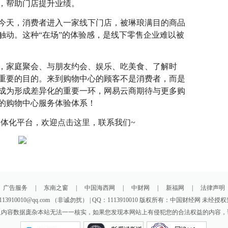
，帮助门店提升业绩。
今天，消费者进入一家线下门店，被琳琅满目的商品
触动。这种“在场”的体验感，是线下零售企业难以被
，家庭聚会、与朋友约会、娱乐、吃美食、了解时
重要的目的。来到购物中心的顾客不是消费者，而是
成为形成差异化的重要一环，网易云商期待与更多购
的购物中心服务体验体系！
一体化平台，欢迎
点击这里
，联系我们~
广告服务
|
东南之窗
|
中国海西网
|
中财网
|
新福网
|
法律声明
3910010@qq.com （非诚勿扰） | QQ：1113910010 版权所有：中国财经网 未
及内容数据庞杂本站无法一一核实，如果您发现本网站上有侵犯您的合法权益的内容，