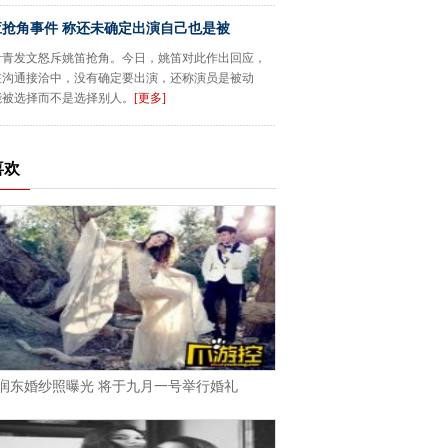
应抢角事件 称还未确定出演自己也是被
叶青发文怒斥姚笛抢角。今日，姚笛对此作出回应，
在沟通接洽中，没有确定要出演，还称演员是被动
能被选择而不是选择别人。
[更多]
喜欢
润东婚纱照曝光 将于九月一号举行婚礼